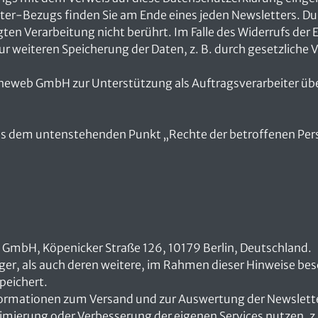
ter-Bezugs finden Sie am Ende eines jeden Newsletters. Du
gten Verarbeitung nicht berührt. Im Falle des Widerrufs der
 zur weiteren Speicherung der Daten, z. B. durch gesetzliche
neweb GmbH zur Unterstützung als Auftragsverarbeiter übe
us dem untenstehenden Punkt „Rechte der betroffenen Pers
 GmbH, Köpenicker Straße 126, 10179 Berlin, Deutschland.
r, als auch deren weitere, im Rahmen dieser Hinweise bes
peichert.
nformationen zum Versand und zur Auswertung der Newslett
imierung oder Verbesserung der eigenen Services nutzen, z