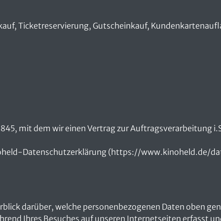
tkauf, Ticketreservierung, Gutscheinkauf, Kundenkartenauf
45, mit dem wir einen Vertrag zur Auftragsverarbeitung i
noheld-Datenschutzerklärung (https://www.kinoheld.de/date
erblick darüber, welche personenbezogenen Daten oben gen
hrend Ihres Besuches auf unseren Internetseiten erfasst u