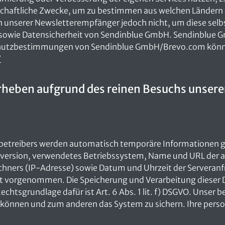
irtschaftliche Zwecke, um zu bestimmen aus welchen Lände
en unserer Newsletterempfänger jedoch nicht, um diese selb
T- sowie Datensicherheit von Sendinblue GmbH. Sendinblue 
chutzbestimmungen von Sendinblue GmbH/Brevo.com können
/
rheben aufgrund des reinen Besuchs unsere
nobetreibers werden automatisch temporäre Informationen ges
version, verwendetes Betriebssystem, Name und URL der ab
chners (IP-Adresse) sowie Datum und Uhrzeit der Servera
ht vorgenommen. Die Speicherung und Verarbeitung dieser D
htsgrundlage dafür ist Art. 6 Abs. 1 lit. f) DSGVO. Unser b
u können und zum anderen das System zu sichern. Ihre per