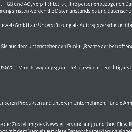
HGB und AO, verpflichtet ist, Ihre personenbezogenen Date
hrungsfristen werden die Daten anstandslos und datensch
neweb GmbH zur Unterstützung als Auftragsverarbeiter übe
Sie aus dem untenstehenden Punkt „Rechte der betroffene
 f) DSGVO i. V. m. Erwägungsgrund 48, da wir ein berechtigte
 unseren Produkten und unserem Unternehmen. Für die Anm
der Zustellung des Newsletters und aufgrund Ihrer Einwillig
s mit dem Verweis auf diese Datenschutzerklärung eingehol