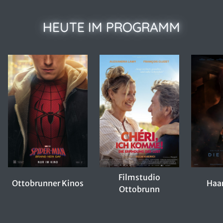
HEUTE IM PROGRAMM
Filmstudio
Ottobrunner Kinos
Haar
Ottobrunn